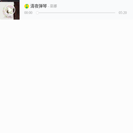
清夜弹琴
- 巫娜
00:00
05:20