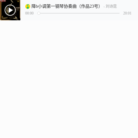
降b小调第一钢琴协奏曲（作品23号）
- 刘诗昆
00:00
20:01